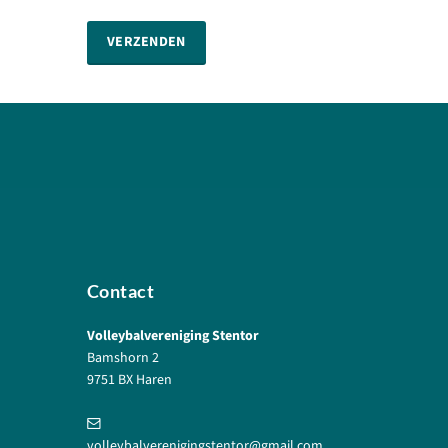
VERZENDEN
Contact
Volleybalvereniging Stentor
Bamshorn 2
9751 BX Haren
volleybalverenigingstentor@gmail.com