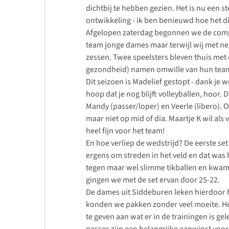
dichtbij te hebben gezien. Het is nu een 
ontwikkeling - ik ben benieuwd hoe het di
Afgelopen zaterdag begonnen we de compet
team jonge dames maar terwijl wij met neg
zessen. Twee speelsters bleven thuis met c
gezondheid) namen omwille van hun tea
Dit seizoen is Madelief gestopt - dank je 
hoop dat je nog blijft volleyballen, hoor
Mandy (passer/loper) en Veerle (libero).
maar niet op mid of dia. Maartje K wil al
heel fijn voor het team!
En hoe verliep de wedstrijd? De eerste set
ergens om streden in het veld en dat was 
tegen maar wel slimme tikballen en kwam 
gingen we met de set ervan door 25-22.
De dames uit Siddeburen leken hierdoor h
konden we pakken zonder veel moeite. He
te geven aan wat er in de trainingen is gel
passes zijn een belangrijke aanwinst voor