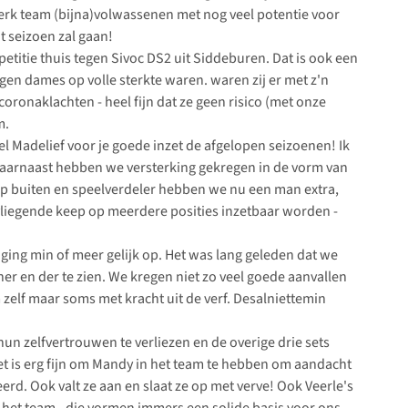
sterk team (bijna)volwassenen met nog veel potentie voor
t seizoen zal gaan!
itie thuis tegen Sivoc DS2 uit Siddeburen. Dat is ook een
en dames op volle sterkte waren. waren zij er met z'n
oronaklachten - heel fijn dat ze geen risico (met onze
m.
wel Madelief voor je goede inzet de afgelopen seizoenen! Ik
. Daarnaast hebben we versterking gekregen in de vorm van
 Op buiten en speelverdeler hebben we nu een man extra,
s vliegende keep op meerdere posities inzetbaar worden -
 ging min of meer gelijk op. Het was lang geleden dat we
her en der te zien. We kregen niet zo veel goede aanvallen
zelf maar soms met kracht uit de verf. Desalniettemin
un zelfvertrouwen te verliezen en de overige drie sets
t is erg fijn om Mandy in het team te hebben om aandacht
eerd. Ook valt ze aan en slaat ze op met verve! Ook Veerle's
 het team - die vormen immers een solide basis voor ons