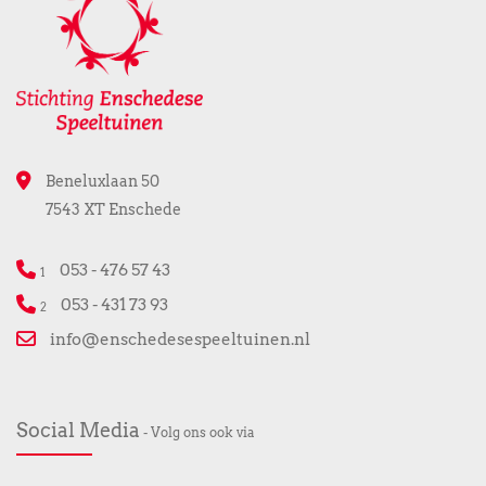
Beneluxlaan 50
7543 XT Enschede
053 - 476 57 43
1
053 - 431 73 93
2
info@enschedesespeeltuinen.nl
Social Media
- Volg ons ook via