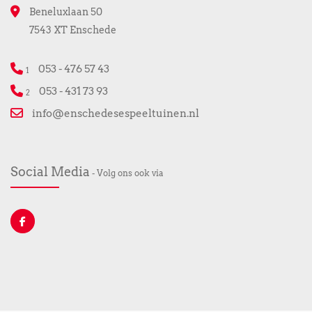
Beneluxlaan 50
7543 XT Enschede
053 - 476 57 43
1
053 - 431 73 93
2
info@enschedesespeeltuinen.nl
Social Media
- Volg ons ook via