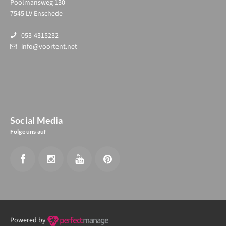
Poolmansweg 130
7545 LV Enschede
053-4315232
info@voortent.net
Social Media
Folge uns auf
Powered by