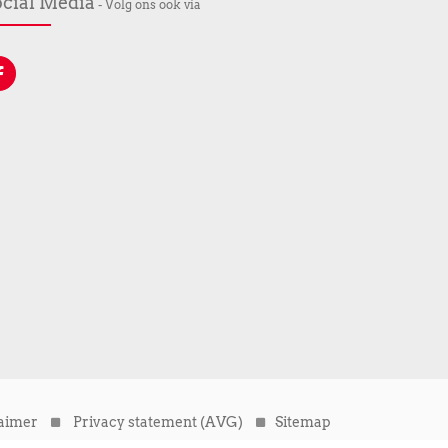
cial Media
- Volg ons ook via
laimer
Privacy statement (AVG)
Sitemap