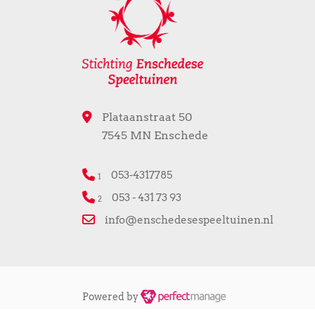
Plataanstraat 50
7545 MN Enschede
053-4317785
1
053 - 431 73 93
2
info@enschedesespeeltuinen.nl
Powered by