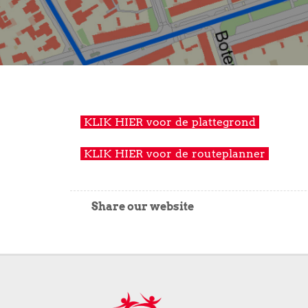
KLIK HIER voor de plattegrond
KLIK HIER voor de routeplanner
Share our website