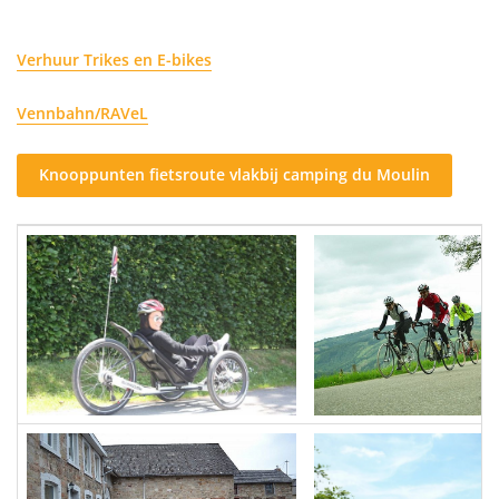
Verhuur Trikes en E-bikes
Vennbahn/RAVeL
Knooppunten fietsroute vlakbij camping du Moulin