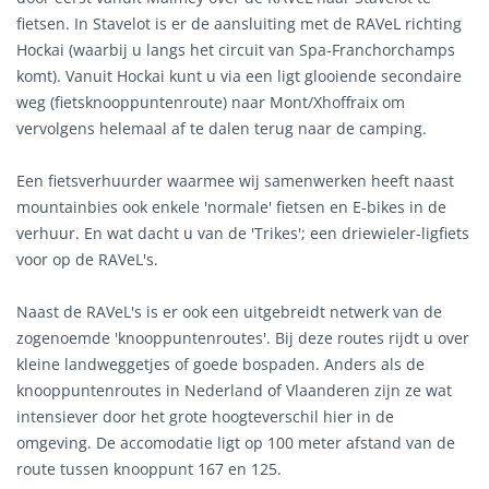
fietsen. In Stavelot is er de aansluiting met de RAVeL richting
Hockai (waarbij u langs het circuit van Spa-Franchorchamps
komt). Vanuit Hockai kunt u via een ligt glooiende secondaire
weg (fietsknooppuntenroute) naar Mont/Xhoffraix om
vervolgens helemaal af te dalen terug naar de camping.
Een fietsverhuurder waarmee wij samenwerken heeft naast
mountainbies ook enkele 'normale' fietsen en E-bikes in de
verhuur. En wat dacht u van de 'Trikes'; een driewieler-ligfiets
voor op de RAVeL's.
Naast de RAVeL's is er ook een uitgebreidt netwerk van de
zogenoemde 'knooppuntenroutes'. Bij deze routes rijdt u over
kleine landweggetjes of goede bospaden. Anders als de
knooppuntenroutes in Nederland of Vlaanderen zijn ze wat
intensiever door het grote hoogteverschil hier in de
omgeving. De accomodatie ligt op 100 meter afstand van de
route tussen knooppunt 167 en 125.