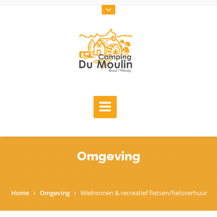
Omgeving
Home
Omgeving
Wielrennen & recreatief fietsen/fietsverhuur