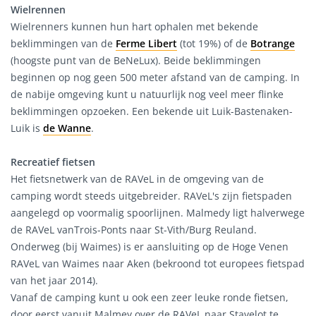
Wielrennen
Wielrenners kunnen hun hart ophalen met bekende
beklimmingen van de
Ferme Libert
(tot 19%) of de
Botrange
(hoogste punt van de BeNeLux). Beide beklimmingen
beginnen op nog geen 500 meter afstand van de camping. In
de nabije omgeving kunt u natuurlijk nog veel meer flinke
beklimmingen opzoeken. Een bekende uit Luik-Bastenaken-
Luik is
de Wanne
.
Recreatief fietsen
Het fietsnetwerk van de RAVeL in de omgeving van de
camping wordt steeds uitgebreider. RAVeL's zijn fietspaden
aangelegd op voormalig spoorlijnen. Malmedy ligt halverwege
de RAVeL vanTrois-Ponts naar St-Vith/Burg Reuland.
Onderweg (bij Waimes) is er aansluiting op de Hoge Venen
RAVeL van Waimes naar Aken (bekroond tot europees fietspad
van het jaar 2014).
Vanaf de camping kunt u ook een zeer leuke ronde fietsen,
door eerst vanuit Malmey over de RAVeL naar Stavelot te