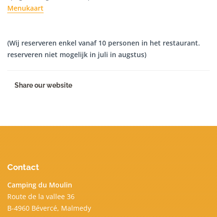
Menukaart
(Wij reserveren enkel vanaf 10 personen in het restaurant.
reserveren niet mogelijk in juli in augstus)
Share our website
Contact
Camping du Moulin
Route de la vallee 36
B-4960 Bévercé, Malmedy