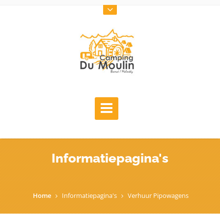
Informatiepagina's
Home
Informatiepagina's
Verhuur Pipowagens