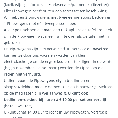
(koelkastje, gasfornuis, bestek/servies/pannen, koffiezetter).
Elke Pipowagen heeft buiten een terrasset ter beschikking.
Wij hebben 2 pipowagens met twee éénpersoons bedden en
1 Pipowagens met één tweepersoonsbed.
Alle Pipo’s hebben allemaal een uitklapbare eettafel. Zo heeft
u in de Pipowagen wat meer ruimte over als de tafel niet in
gebruik is.
De Pipowagens zijn niet verwarmd. In het voor en naseizoen
kunnen ze door ons voorzien worden van klein
electrokacheltje om de ergste kou eruit te krijgen. In de winter
(begin november - eind maart) worden de Pipo's om die
reden niet verhuurd.
U dient voor alle Pipowagens eigen bedlinnen en
slaapzak/dekbed mee te nemen, kussen is aanwezig. Moltons
op de matrassen zijn wel aanwezig.
U kunt ook
bedlinnen+dekbed bij huren á € 10,00 per set per verblijf
(hotel kwaliteit).
U kunt vanaf 14.00 uur terecht in uw Pipowagen. Vertrek is