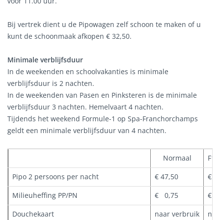
vóór 11.00 uur.
Bij vertrek dient u de Pipowagen zelf schoon te maken of u
kunt de schoonmaak afkopen € 32,50.
Minimale verblijfsduur
In de weekenden en schoolvakanties is minimale
verblijfsduur is 2 nachten.
In de weekenden van Pasen en Pinksteren is de minimale
verblijfsduur 3 nachten. Hemelvaart 4 nachten.
Tijdends het weekend Formule-1 op Spa-Franchorchamps
geldt een minimale verblijfsduur van 4 nachten.
Normaal
F1 
Pipo 2 persoons per nacht
€ 47,50
€ 
Milieuheffing PP/PN
€ 0,75
€ 
Douchekaart
naar verbruik
naa