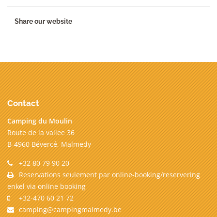
Share our website
Contact
Camping du Moulin
Route de la vallee 36
B-4960 Bévercé, Malmedy
+32 80 79 90 20
Reservations seulement par online-booking/reservering
enkel via online booking
+32-470 60 21 72
camping@campingmalmedy.be