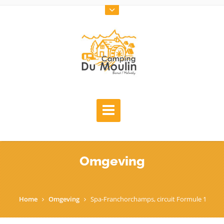
Omgeving
Home
Omgeving
Spa-Franchorchamps, circuit Formule 1