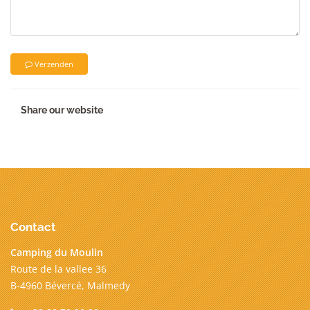
Verzenden
Share our website
Contact
Camping du Moulin
Route de la vallee 36
B-4960 Bévercé, Malmedy