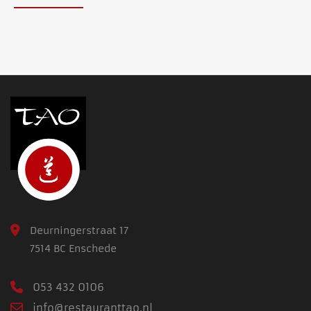
Deurningerstraat 17
7514 BC Enschede
053 432 0106
info@restauranttao.nl