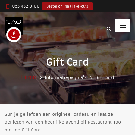
053 432 0106
Bestel online (Take-out)
Gift Card
Home
Informatiepagina's
Gift Card
Gun je geliefden een origineel cadeau en laat ze
genieten van een heerlijke avond bij Restaurant Tao
met de Gift Card.