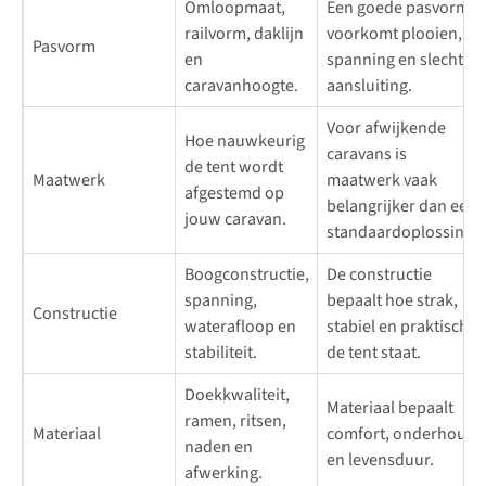
Omloopmaat,
Een goede pasvorm
railvorm, daklijn
voorkomt plooien,
Pasvorm
en
spanning en slechte
caravanhoogte.
aansluiting.
Voor afwijkende
Hoe nauwkeurig
caravans is
de tent wordt
Maatwerk
maatwerk vaak
afgestemd op
belangrijker dan een
jouw caravan.
standaardoplossing.
Boogconstructie,
De constructie
spanning,
bepaalt hoe strak,
Constructie
waterafloop en
stabiel en praktisch
stabiliteit.
de tent staat.
Doekkwaliteit,
Materiaal bepaalt
ramen, ritsen,
Materiaal
comfort, onderhoud
naden en
en levensduur.
afwerking.